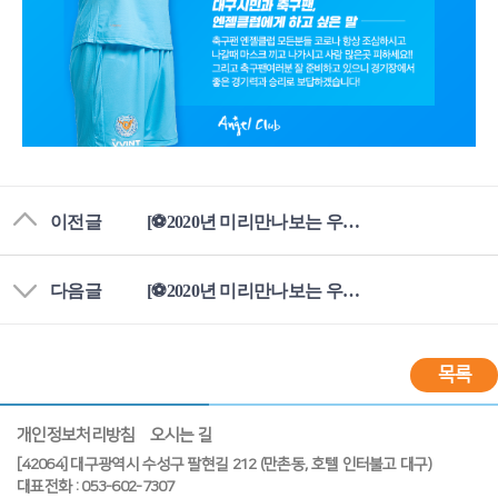
이전글
[⚽2020년 미리만나보는 우리 선수들! - 류재문, 송준호⚽]
다음글
[⚽2020년 미리만나보는 우리 선수들! - 김우석, 이동건⚽]
목록
개인정보처리방침
오시는 길
[42064] 대구광역시 수성구 팔현길 212 (만촌동, 호텔 인터불고 대구)
대표전화 : 053-602-7307