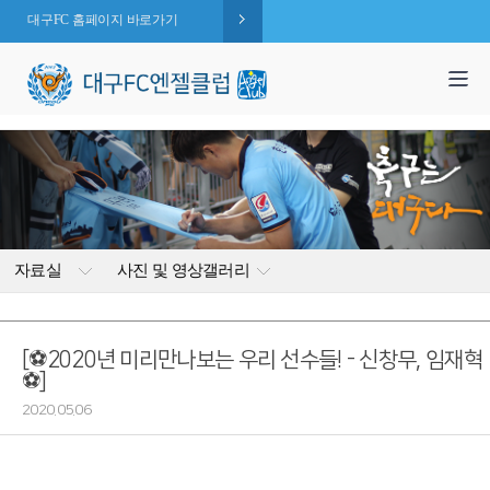
대구FC 홈페이지 바로가기
1,995
엔젤 회원수 :
명
( 2026.08.06 현재 )
자료실
사진 및 영상갤러리
[⚽2020년 미리만나보는 우리 선수들! - 신창무, 임재혁
⚽]
2020.05.06