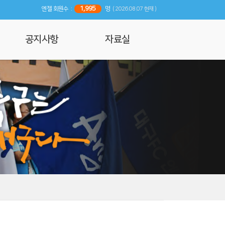
1,995
엔젤 회원수 :
명
( 2026.08.07 현재 )
공지사항
자료실
공지사항
사진 및 영상갤러리
행사일정
리뷰
기사자료
엔젤 매거진