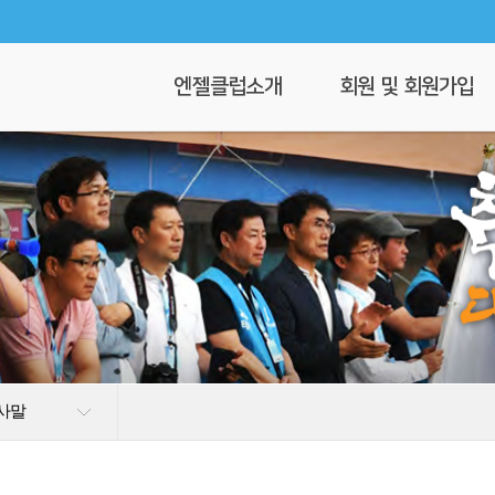
엔젤클럽소개
회원 및 회원가입
회장 인사말
회원가입
엔젤클럽이란
회원명부
연혁
이 달의 엔젤
클럽 조직도
찾아오시는길
사말