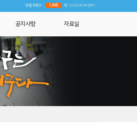
1,995
엔젤 회원수 :
명
( 2026.08.08 현재 )
공지사항
자료실
공지사항
사진 및 영상갤러리
행사일정
리뷰
기사자료
엔젤 매거진