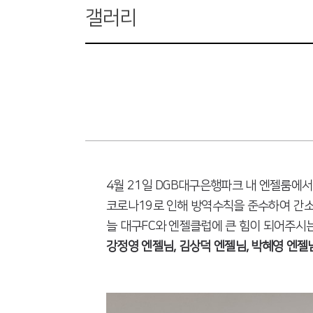
갤러리
4월 21일 DGB대구은행파크 내 엔젤룸에서
코로나19로 인해 방역수칙을 준수하여 간
늘 대구FC와 엔젤클럽에 큰 힘이 되어주시
강정영 엔젤님, 김상덕 엔젤님, 박혜영 엔젤