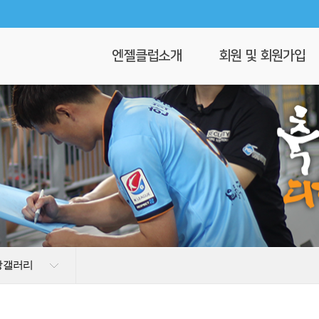
엔젤클럽소개
회원 및 회원가입
회장 인사말
회원가입
엔젤클럽이란
회원명부
연혁
이 달의 엔젤
클럽 조직도
찾아오시는길
상갤러리