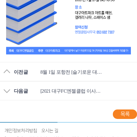
이전글
8월 1일 포항전 [슬기로운 대구FC엔젤생활]
다음글
[2021 대구FC엔젤클럽 이사회 및 임시총회]
목록
개인정보처리방침
오시는 길