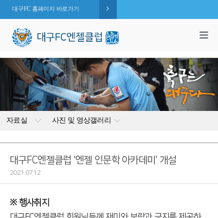
대구FC 홈페이지 바로가기
1,995
엔젤 회원수 :
명
( 2026.08.09 현재 )
자료실
사진 및 영상갤러리
대구FC엔젤클럽 '엔젤 인문학 아카데미' 개설
2021.07.12
※ 행사취지
대구FC엔젤클럽 회원님들께 재미와 보람과 긍지를 제공하