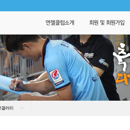
엔젤클럽소개
회원 및 회원가입
회장 인사말
회원가입
엔젤클럽이란
회원명부
연혁
이 달의 엔젤
클럽 조직도
찾아오시는길
상갤러리