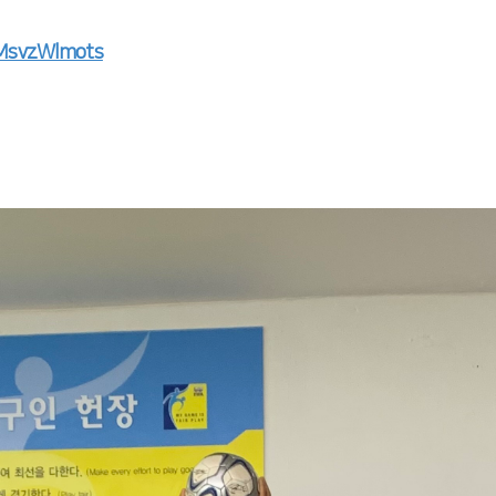
cMsvzWlmots