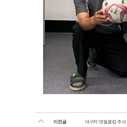
이전글
대구FC엔젤클럽 추석