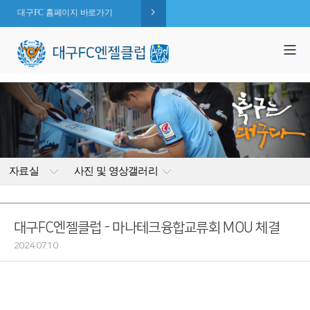
대구FC 홈페이지 바로가기
1,995
엔젤 회원수 :
명
( 2026.08.09 현재 )
자료실
사진 및 영상갤러리
대구FC엔젤클럽 - 마나테크융합교류회 MOU 체결
2024.07.10