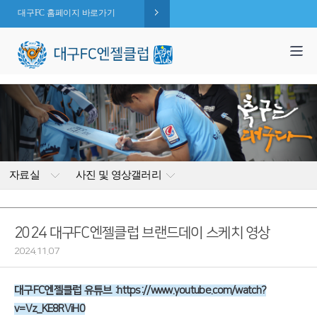
대구FC 홈페이지 바로가기
1,995
엔젤 회원수 :
명
( 2026.08.07 현재 )
자료실
사진 및 영상갤러리
2024 대구FC엔젤클럽 브랜드데이 스케치 영상
2024.11.07
대구FC엔젤클럽 유튜브 :
https://www.youtube.com/watch?
v=Vz_KE8RViH0