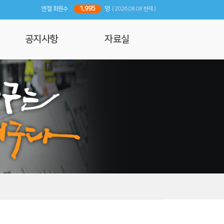
1,995
엔젤 회원수 :
명
( 2026.08.08 현재 )
공지사항
자료실
공지사항
사진 및 영상갤러리
행사일정
리뷰
기사자료
엔젤 매거진