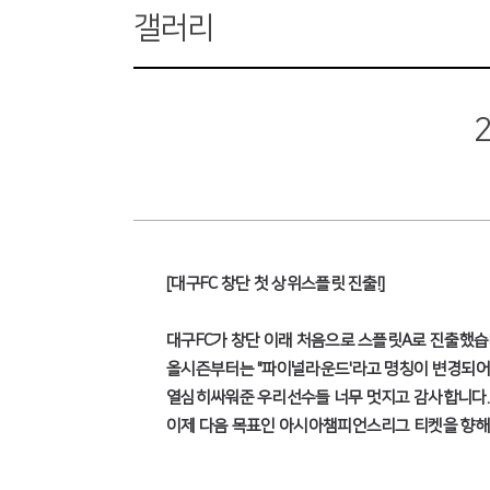
갤러리
[대구FC 창단 첫 상위스플릿 진출!]
대구FC가 창단 이래 처음으로 스플릿A로 진출했습
올시즌부터는 "파이널라운드'라고 명칭이 변경되어
열심히싸워준 우리선수들 너무 멋지고 감사합니다.
이제 다음 목표인 아시아챔피언스리그 티켓을 향해 화