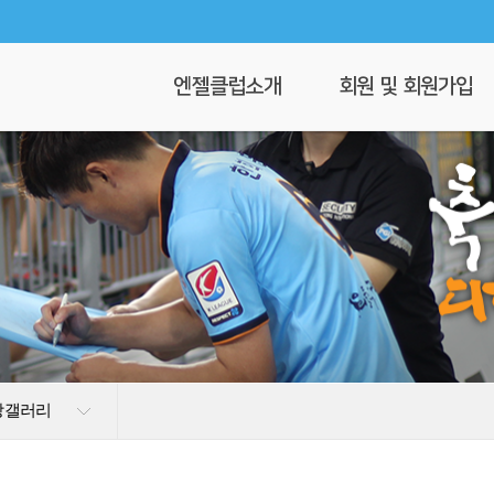
엔젤클럽소개
회원 및 회원가입
회장 인사말
회원가입
엔젤클럽이란
회원명부
연혁
이 달의 엔젤
클럽 조직도
찾아오시는길
상갤러리