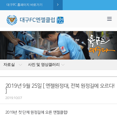
대구FC 홈페이지 바로가기
1,995
엔젤 회원수 :
명
( 2026.08.06 현재 )
자료실
사진 및 영상갤러리
2019년 9월 25일 [ 엔젤원정대, 전북 원정길에 오르다!
]
2019.10.07
2019년 첫 단체 원정길에 오른 엔젤클럽!