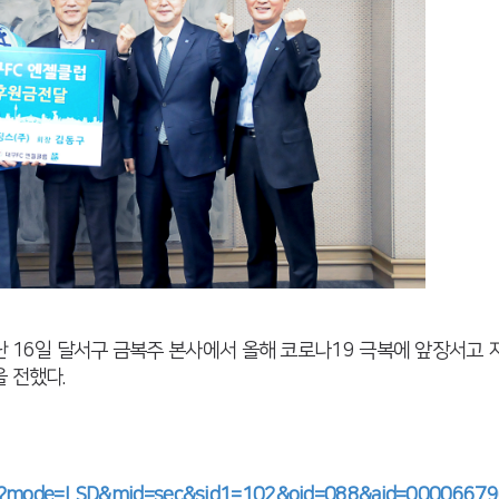
난 16일 달서구 금복주 본사에서 올해 코로나19 극복에 앞장서고
 전했다.
.nhn?mode=LSD&mid=sec&sid1=102&oid=088&aid=0000667