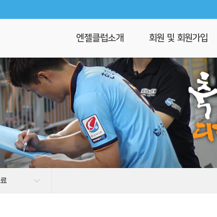
엔젤클럽소개
회원 및 회원가입
회장 인사말
회원가입
엔젤클럽이란
회원명부
연혁
이 달의 엔젤
클럽 조직도
찾아오시는길
자료