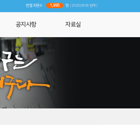
1,995
엔젤 회원수 :
명
( 2026.08.09 현재 )
공지사항
자료실
공지사항
사진 및 영상갤러리
행사일정
리뷰
기사자료
엔젤 매거진