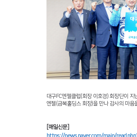
대구FC엔젤클럽(회장 이호경) 회장단이 지
엔젤(금복홀딩스 회장)을 만나 감사의 마음을
[매일신문]
https://news.naver.com/main/read