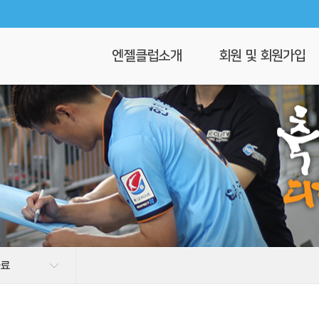
엔젤클럽소개
회원 및 회원가입
회장 인사말
회원가입
엔젤클럽이란
회원명부
연혁
이 달의 엔젤
클럽 조직도
찾아오시는길
자료