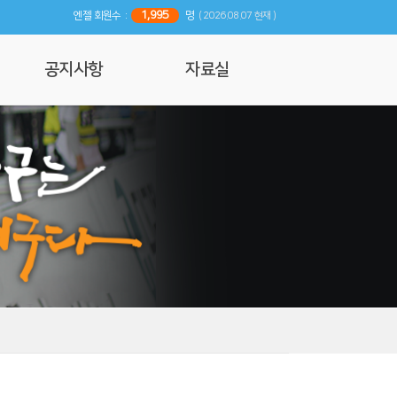
1,995
엔젤 회원수 :
명
( 2026.08.07 현재 )
공지사항
자료실
공지사항
사진 및 영상갤러리
행사일정
리뷰
기사자료
엔젤 매거진