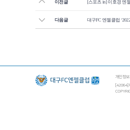
이전글
[스포츠 in] 이호경 
다음글
대구FC 엔젤클럽 ‘20
개인정보
[4206
COPYRIG