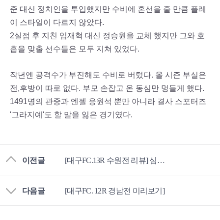
준 대신 정치인을 투입했지만 수비에 혼선을 줄 만큼 플레
이 스타일이 다르지 않았다.
2실점 후 지친 임재혁 대신 정승원을 교체 했지만 그와 호
흡을 맞출 선수들은 모두 지쳐 있었다.
작년엔 공격수가 부진해도 수비로 버텄다. 올 시즌 부실은
전,후방이 따로 없다. 부모 손잡고 온 동심만 멍들게 했다.
1491명의 관중과 엔젤 응원석 뿐만 아니라 결사 스포터즈
'그라지예'도 할 말을 잃은 경기였다.
이전글
[대구FC.13R 수원전 리뷰] 심판 !!! 니 이름이 머꼬ᆢ
다음글
[대구FC. 12R 경남전 미리보기]