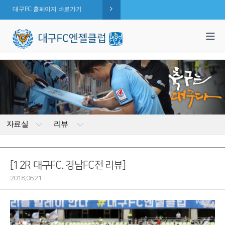
대구FC 홈페이지 바로가기
1,995
엔젤 회원수 :
명
( 2026.08.08 현재 )
자료실
리뷰
[12R 대구FC. 경남FC전 리뷰]
2018.06.21