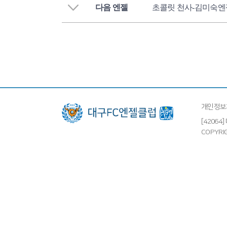
다음 엔젤
초콜릿 천사-김미숙엔
개인정보
[4206
COPYRIG