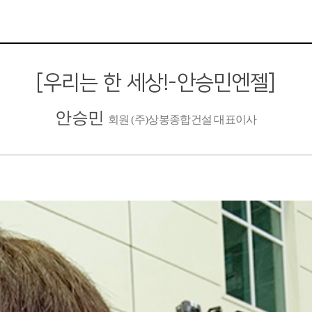
[우리는 한 세상!-안승민엔젤]
안승민
회원 (주)상봉종합건설 대표이사