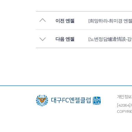
이전 엔젤
[희망하라-최미경 엔젤
다음 엔젤
[노변정담爐邊情談-강
개인정보
[4206
COPYRIG