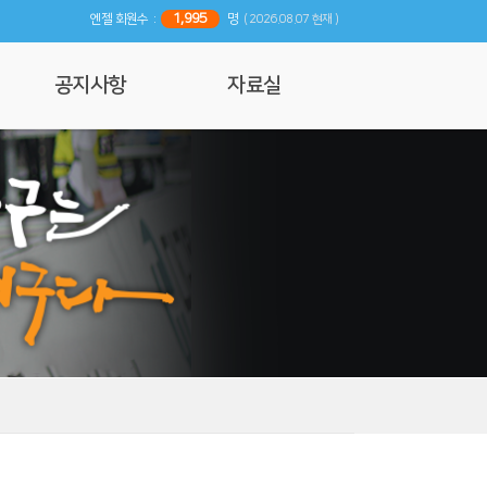
1,995
엔젤 회원수 :
명
( 2026.08.07 현재 )
공지사항
자료실
공지사항
사진 및 영상갤러리
행사일정
리뷰
기사자료
엔젤 매거진