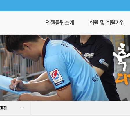
엔젤클럽소개
회원 및 회원가입
회장 인사말
회원가입
엔젤클럽이란
회원명부
연혁
이 달의 엔젤
클럽 조직도
찾아오시는길
 엔젤