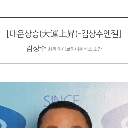
[대운상승(大運上昇)-김상수엔젤]
김상수
회원 히아브하나써비스 소장