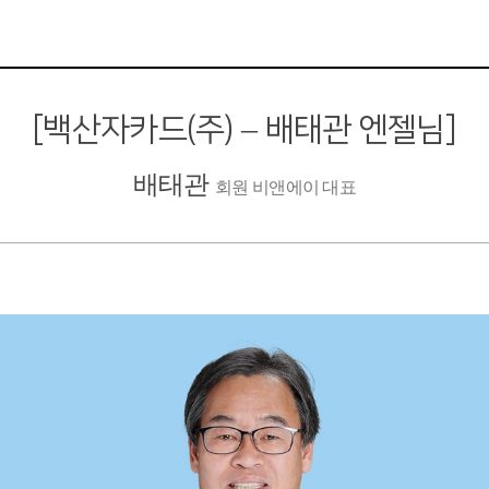
[백산자카드(주) – 배태관 엔젤님]
배태관
회원 비앤에이 대표