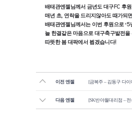
배태관엔젤님께서 금년도 대구
후원
FC
매년 초
연락을 드리지않아도 때가되면
,
배태관엔젤님께서는 이번 후원으로
‘5
늘 한결같은 마음으로 대구축구발전을
따뜻한 봄 대팍에서 뵙겠습니다
!
이전 엔젤
[금복주 – 김동구 다
다음 엔젤
[SK반야월대리점 – 