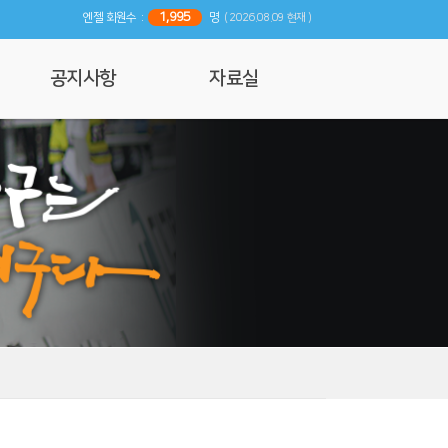
1,995
엔젤 회원수 :
명
( 2026.08.09 현재 )
공지사항
자료실
공지사항
사진 및 영상갤러리
행사일정
리뷰
기사자료
엔젤 매거진