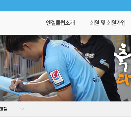
엔젤클럽소개
회원 및 회원가입
회장 인사말
회원가입
엔젤클럽이란
회원명부
연혁
이 달의 엔젤
클럽 조직도
찾아오시는길
 엔젤