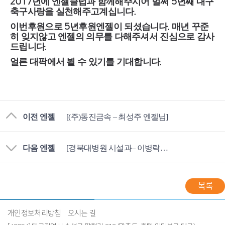
년에 엔젤클럽과 함께해주시어 벌써
년째 대구
2017
5
축구사랑을 실천해주고계십니다
.
이번후원으로
년후원엔젤이 되셨습니다
매년 꾸준
5
.
히 잊지않고 엔젤의 의무를 다해주셔서 진심으로 감사
드립니다
.
얼른 대팍에서 뵐 수 있기를 기대합니다
.
이전 엔젤
[(주)동진금속 – 최성주 엔젤님]
다음 엔젤
[경북대병원 시설과– 이병락 엔젤님]
목록
개인정보처리방침
오시는 길