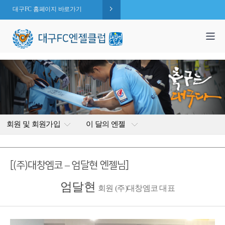
대구FC 홈페이지 바로가기
1,995
엔젤 회원수 :
명
( 2026.08.09 현재 )
회원 및 회원가입
이 달의 엔젤
[(주)대창엠코 – 엄달현 엔젤님]
엄달현
회원 (주)대창엠코 대표