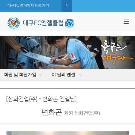
대구FC 홈페이지 바로가기
1,995
엔젤 회원수 :
명
( 2026.08.09 현재 )
회원 및 회원가입
이 달의 엔젤
[삼화건업(주) - 변화곤 엔젤님]
변화곤
회원 삼화건업(주)