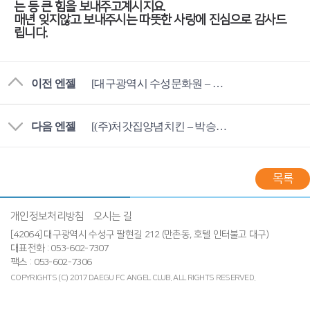
는 등 큰 힘을 보내주고계시지요.
매년 잊지않고 보내주시는 따뜻한 사랑에 진심으로 감사드
립니다.
이전 엔젤
[대구광역시 수성문화원 – 윤종현 엔젤님]
다음 엔젤
[(주)처갓집양념치킨 – 박승환 엔젤님]
목록
개인정보처리방침
오시는 길
[42064] 대구광역시 수성구 팔현길 212 (만촌동, 호텔 인터불고 대구)
대표전화 : 053-602-7307
팩스 : 053-602-7306
COPYRIGHTS (C) 2017 DAEGU FC ANGEL CLUB.
ALL RIGHTS RESERVED.