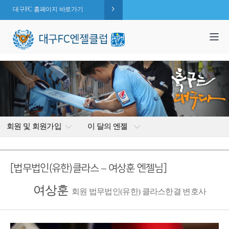
대구FC 홈페이지 바로가기
1,995
엔젤 회원수 :
명
( 2026.08.08 현재 )
회원 및 회원가입
이 달의 엔젤
[법무법인(유한)클라스 – 여상훈 엔젤님]
여상훈
회원 법무법인(유한) 클라스한결 변호사