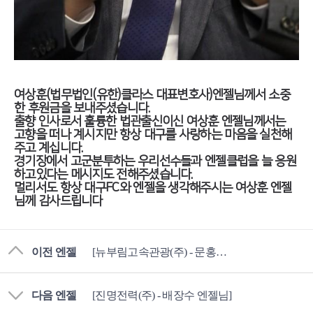
여상훈(법무법인(유한)클라스 대표변호사)엔젤님께서 소중
한 후원금을 보내주셨습니다.
출향 인사로서 훌륭한 법관출신이신 여상훈 엔젤님께서는
고향을 떠나 계시지만 항상 대구를 사랑하는 마음을 실천해
주고 계십니다.
경기장에서 고군분투하는 우리선수들과 엔젤클럽을 늘 응원
하고있다는 메시지도 전해주셨습니다.
멀리서도 항상 대구FC와 엔젤을 생각해주시는 여상훈 엔젤
님께 감사드립니다
이전 엔젤
[뉴부림고속관광(주) - 문홍국 엔젤님]
다음 엔젤
[진명전력(주) - 배장수 엔젤님]