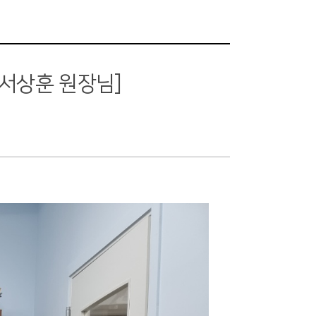
 서상훈 원장님]