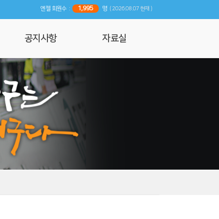
1,995
엔젤 회원수 :
명
( 2026.08.07 현재 )
공지사항
자료실
공지사항
사진 및 영상갤러리
행사일정
리뷰
기사자료
엔젤 매거진