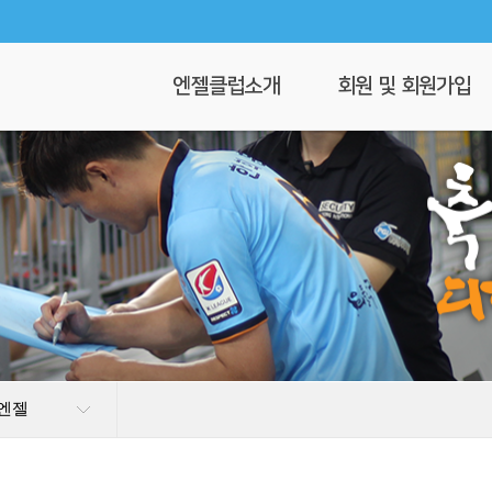
엔젤클럽소개
회원 및 회원가입
회장 인사말
회원가입
엔젤클럽이란
회원명부
연혁
이 달의 엔젤
클럽 조직도
찾아오시는길
 엔젤