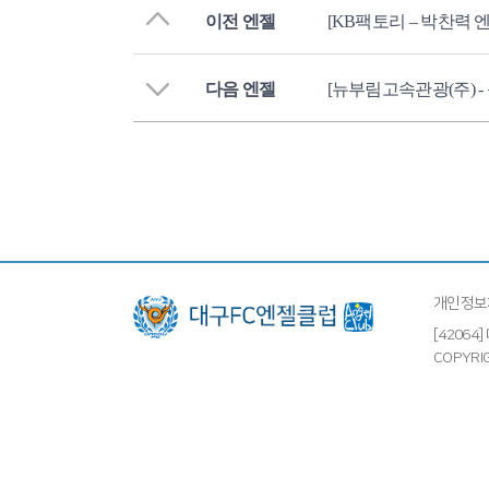
이전 엔젤
[KB팩토리 – 박찬력 
다음 엔젤
[뉴부림고속관광(주) -
개인정보
[4206
COPYRIG