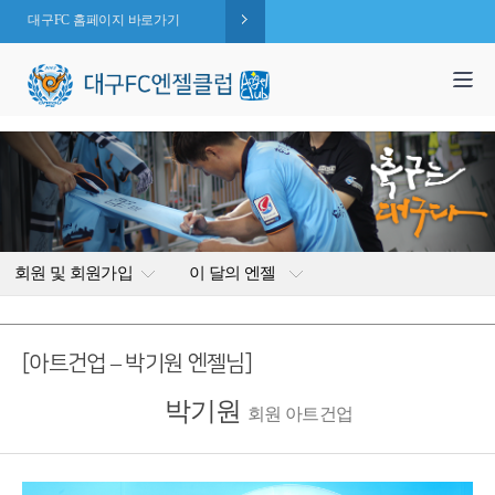
대구FC 홈페이지 바로가기
1,995
엔젤 회원수 :
명
( 2026.08.09 현재 )
회원 및 회원가입
이 달의 엔젤
[아트건업 – 박기원 엔젤님]
박기원
회원 아트건업