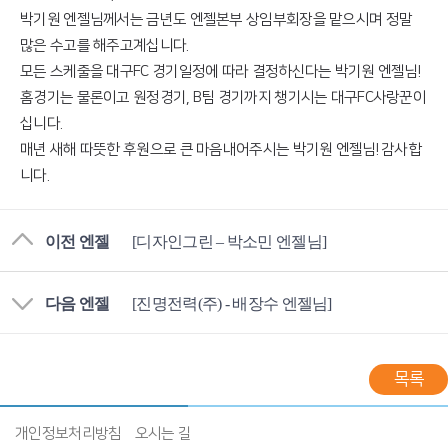
박기원 엔젤님께서는 금년도 엔젤본부 상임부회장을 맡으시며 정말
많은 수고를 해주고계십니다.
모든 스케줄을 대구FC 경기일정에 따라 결정하신다는 박기원 엔젤님!
홈경기는 물론이고 원정경기, B팀 경기까지 챙기시는 대구FC사랑꾼이
십니다.
매년 새해 따뜻한 후원으로 큰 마음내어주시는 박기원 엔젤님! 감사합
니다.
이전 엔젤
[디자인그린 – 박소민 엔젤님]
다음 엔젤
[진명전력(주) - 배장수 엔젤님]
목록
개인정보처리방침
오시는 길