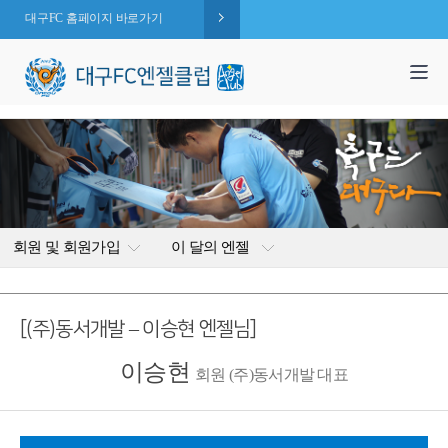
대구FC 홈페이지 바로가기
1,995
엔젤 회원수 :
명
( 2026.08.07 현재 )
회원 및 회원가입
이 달의 엔젤
[(주)동서개발 – 이승현 엔젤님]
이승현
회원 (주)동서개발 대표