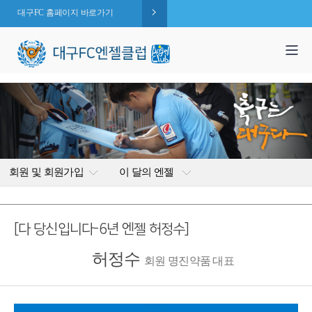
대구FC 홈페이지 바로가기
1,995
엔젤 회원수 :
명
( 2026.08.07 현재 )
회원 및 회원가입
이 달의 엔젤
[다 당신입니다-6년 엔젤 허정수]
허정수
회원 명진약품 대표