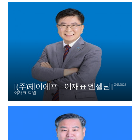
[(주)제이에프 – 이재표 엔젤님]
2023.02.23
이재표 회원