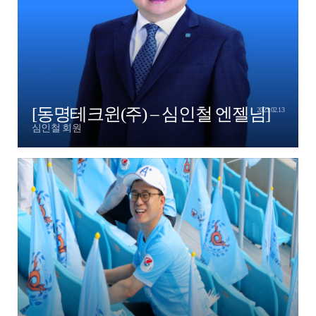
[동명테크윈(주) – 심인철 엔젤님]
2023.02.13
심인철 회원