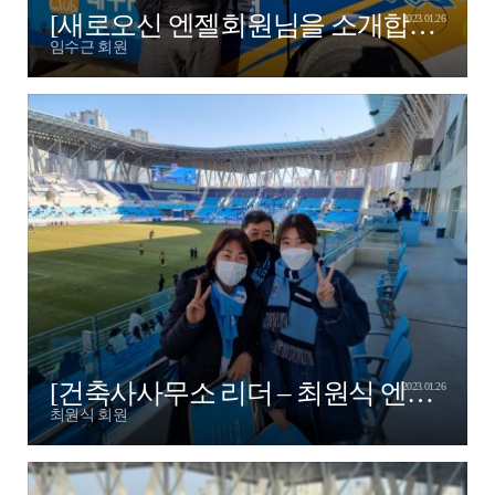
[새로오신 엔젤회원님을 소개합니다! - 달구벌 크레인 임수근 엔젤님]
2023.01.26
임수근 회원
[건축사사무소 리더 – 최원식 엔젤님]
2023.01.26
최원식 회원