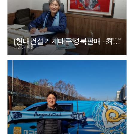
[현대건설기계대구경북판매 - 최일권 엔젤님]
2023.01.26
최일권 회원