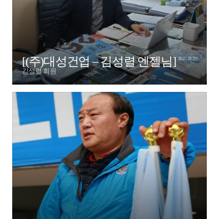
[(주)대성건업 – 김성렬 엔젤님]
2023.01.20
김성렬 회원