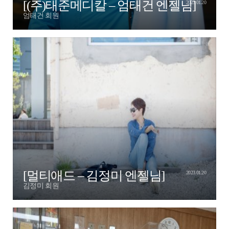
[(주)태준메디칼 – 엄태건 엔젤님]
2023.01.20
엄태건 회원
[멀티애드 – 김정미 엔젤님]
2023.01.20
김정미 회원