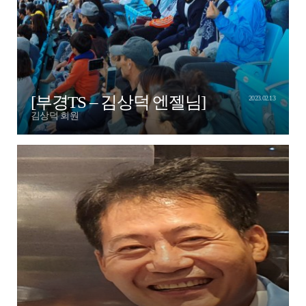
[부경TS – 김상덕 엔젤님]
2023.02.13
김상덕 회원