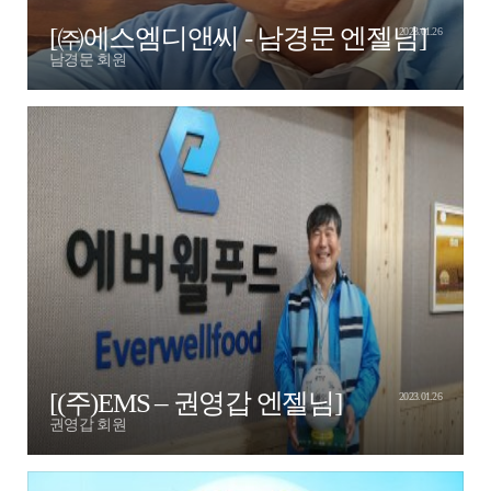
[㈜에스엠디앤씨 - 남경문 엔젤님]
2023.01.26
남경문 회원
[(주)EMS – 권영갑 엔젤님]
2023.01.26
권영갑 회원