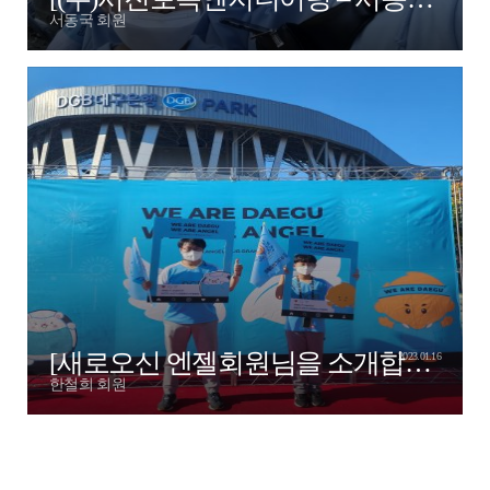
서동국 회원
[새로오신 엔젤회원님을 소개합니다! - ㈜세원툴스 한철희 엔젤님]
2023.01.16
한철희 회원