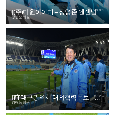
[(주)다원아이디 – 정영준 엔젤님]
2023.02.13
정영준 회원
[前 대구광역시 대외협력특보 – 김형동 엔젤님]
2023.02.13
김형동 회원