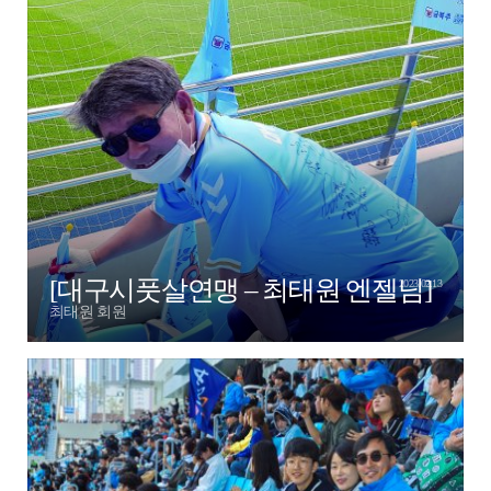
[대구시풋살연맹 – 최태원 엔젤님]
2023.02.13
최태원 회원