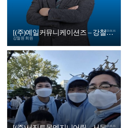
[(주)예일커뮤니케이션즈 – 강철원 엔젤님]
2023.01.16
강철원 회원
[(주)서진토목엔지니어링 – 서동국 엔젤님]
2023.01.16