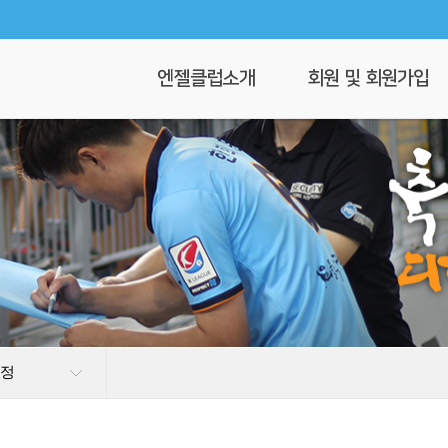
엔젤클럽소개
회원 및 회원가입
회장 인사말
회원가입
엔젤클럽이란
회원명부
연혁
이 달의 엔젤
클럽 조직도
찾아오시는길
일정