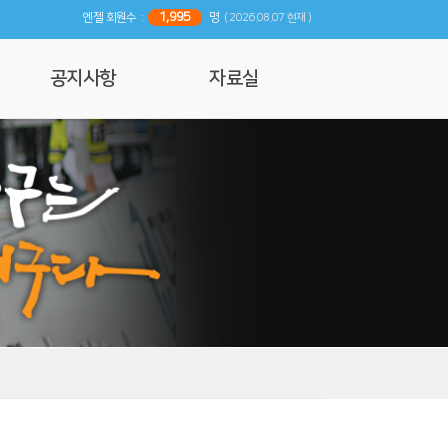
1,995
엔젤 회원수 :
명
( 2026.08.07 현재 )
공지사항
자료실
공지사항
사진 및 영상갤러리
행사일정
리뷰
기사자료
엔젤 매거진