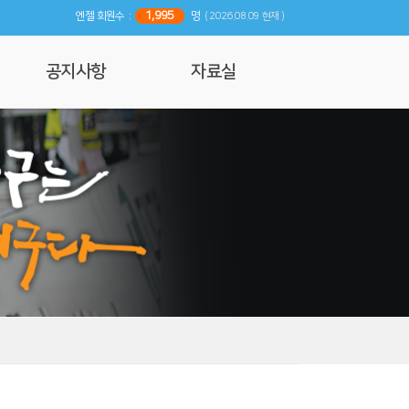
1,995
엔젤 회원수 :
명
( 2026.08.09 현재 )
공지사항
자료실
공지사항
사진 및 영상갤러리
행사일정
리뷰
기사자료
엔젤 매거진