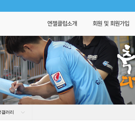
엔젤클럽소개
회원 및 회원가입
회장 인사말
회원가입
엔젤클럽이란
회원명부
연혁
이 달의 엔젤
클럽 조직도
찾아오시는길
상갤러리