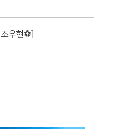
, 조우현⚽]