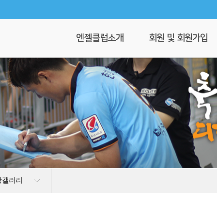
엔젤클럽소개
회원 및 회원가입
회장 인사말
회원가입
엔젤클럽이란
회원명부
연혁
이 달의 엔젤
클럽 조직도
찾아오시는길
상갤러리