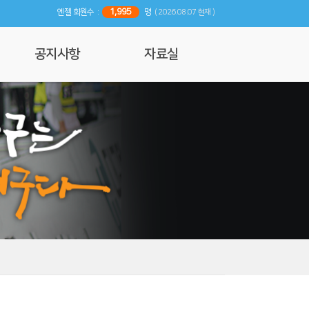
1,995
엔젤 회원수 :
명
( 2026.08.07 현재 )
공지사항
자료실
공지사항
사진 및 영상갤러리
행사일정
리뷰
기사자료
엔젤 매거진