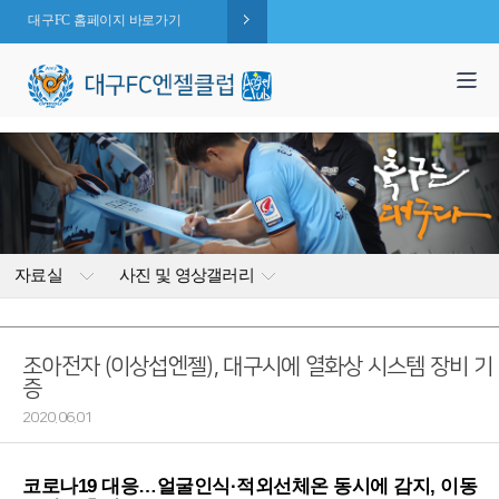
대구FC 홈페이지 바로가기
1,995
엔젤 회원수 :
명
( 2026.08.09 현재 )
자료실
사진 및 영상갤러리
조아전자 (이상섭엔젤), 대구시에 열화상 시스템 장비 기
증
2020.06.01
코로나19 대응…얼굴인식·적외선체온 동시에 감지, 이동