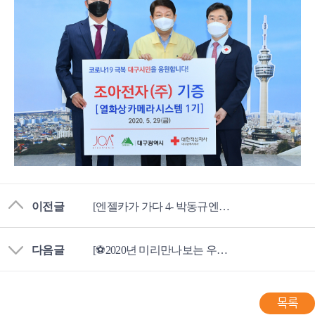
이전글
[엔젤카가 가다 4- 박동규엔젤부회장님!]
다음글
[⚽2020년 미리만나보는 우리 선수들! - 김재우, 이진현⚽]
목록