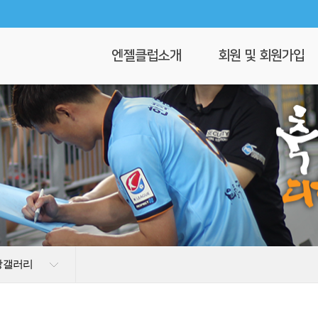
엔젤클럽소개
회원 및 회원가입
회장 인사말
회원가입
엔젤클럽이란
회원명부
연혁
이 달의 엔젤
클럽 조직도
찾아오시는길
상갤러리