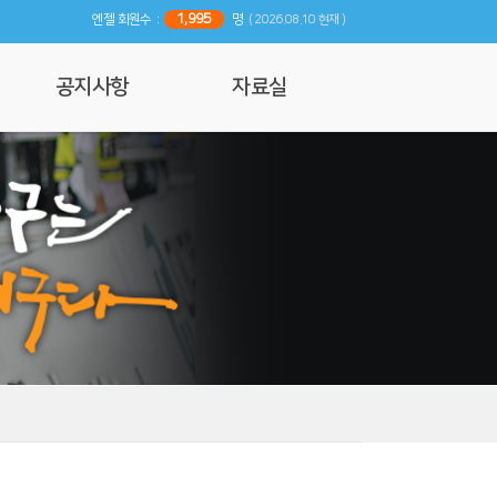
1,995
엔젤 회원수 :
명
( 2026.08.10 현재 )
공지사항
자료실
공지사항
사진 및 영상갤러리
행사일정
리뷰
기사자료
엔젤 매거진