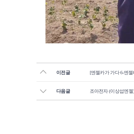
이전글
[엔젤카가 가다 6-엔
다음글
조아전자 (이상섭엔젤)