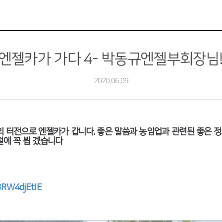
[엔젤카가 가다 4- 박동규엔젤부회장님!
2020.06.09
터전으로 엔젤카가 갑니다. 좋은 말씀과 농임업과 관련된 좋은 정
절에 꼭 뵙 겠습니다
8RW4djEtIE