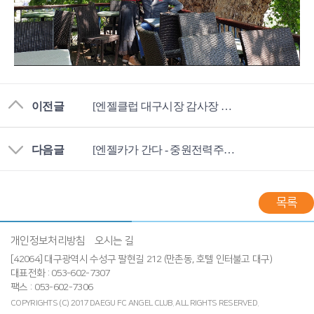
이전글
[엔젤클럽 대구시장 감사장 수상]
다음글
[엔젤카가 간다 - 중원전력주식회사 박정수 신입 엔젤님]
목록
개인정보처리방침
오시는 길
[42064] 대구광역시 수성구 팔현길 212 (만촌동, 호텔 인터불고 대구)
대표전화 : 053-602-7307
팩스 : 053-602-7306
COPYRIGHTS (C) 2017 DAEGU FC ANGEL CLUB.
ALL RIGHTS RESERVED.