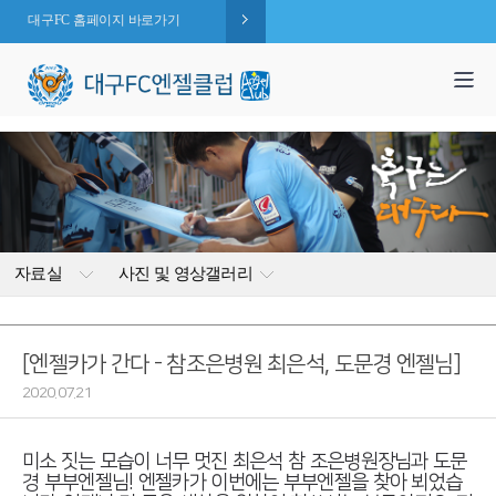
대구FC 홈페이지 바로가기
1,995
엔젤 회원수 :
명
( 2026.08.07 현재 )
자료실
사진 및 영상갤러리
[엔젤카가 간다 - 참조은병원 최은석, 도문경 엔젤님]
2020.07.21
미소 짓는 모습이 너무 멋진 최은석 참 조은병원장님과 도문
경 부부엔젤님! 엔젤카가 이번에는 부부엔젤을 찾아 뵈었습