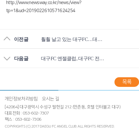
http://www.newsway.co.kr/news/view?
tp=1&ud=2019022610571624254
이전글
훨훨 날고 있는 대구FC…대구FC 엔젤클럽도 ‘비상’
다음글
대구FC 엔젤클럽, 대구FC 전지훈련장 찾아 선수 격려
목록
개인정보처리방침
오시는 길
[42064] 대구광역시 수성구 팔현길 212 (만촌동, 호텔 인터불고 대구)
대표전화 : 053-602-7307
팩스 : 053-602-7306
COPYRIGHTS (C) 2017 DAEGU FC ANGEL CLUB.
ALL RIGHTS RESERVED.