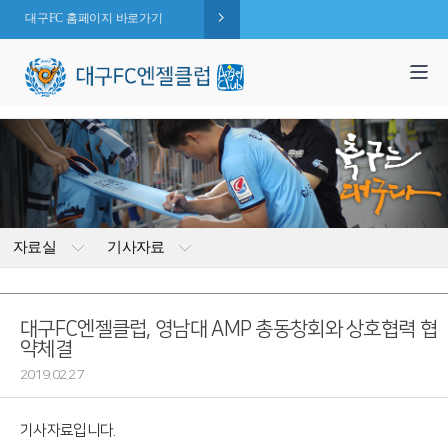
대구FC 홈페이지 바로가기
1,995
엔젤 회원수 :
명
( 2026.08.06 현재 )
자료실
기사자료
대구FC엔젤클럽, 영남대 AMP 총동창회와 상호협력 협
약체결
2019.02.27
기사자료입니다.