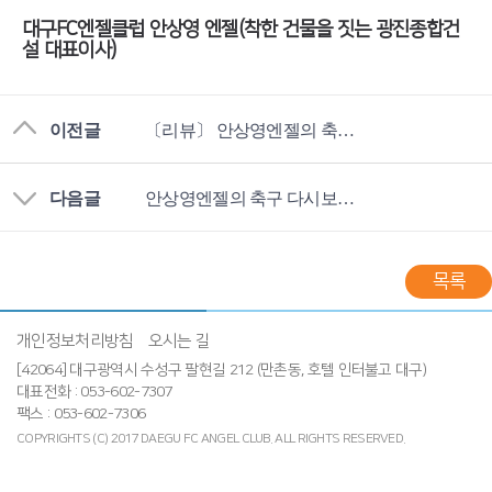
대구FC엔젤클럽 안상영 엔젤(착한 건물을 짓는 광진종합건
설 대표이사)
이전글
〔리뷰〕 안상영엔젤의 축구다시보기 - 대구FC 1R 수원전
다음글
안상영엔젤의 축구 다시보기-대구FC 36R 전북전
목록
개인정보처리방침
오시는 길
[42064] 대구광역시 수성구 팔현길 212 (만촌동, 호텔 인터불고 대구)
대표전화 : 053-602-7307
팩스 : 053-602-7306
COPYRIGHTS (C) 2017 DAEGU FC ANGEL CLUB.
ALL RIGHTS RESERVED.