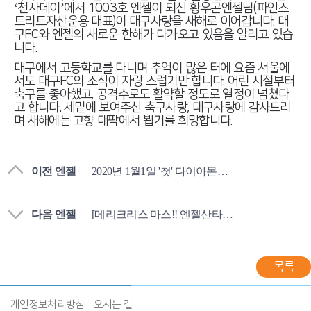
‘천사데이’에서 1003호 엔젤이 되신 황우곤엔젤님(파인스
트리트자산운용 대표)이 대구사랑을 새해로 이어갑니다. 대
구FC와 엔젤의 새로운 한해가 다가오고 있음을 알리고 있습
니다.
대구에서 고등학교를 다니며 추억이 많은 터에 요즘 서울에
서도 대구FC의 소식이 자랑 스럽기만 합니다. 어린 시절부터
축구를 좋아했고, 공격수로도 활약할 정도로 열정이 넘쳤다
고 합니다. 세밑에 보여주신 축구사랑, 대구사랑에 감사드리
며 새해에는 고향 대팍에서 뵙기를 희망합니다.
이전 엔젤
2020년 1월1일 '첫' 다이아몬드엔젤!
다음 엔젤
[메리크리스 마스!! 엔젤산타 이형원 엔젤님]
목록
개인정보처리방침
오시는 길