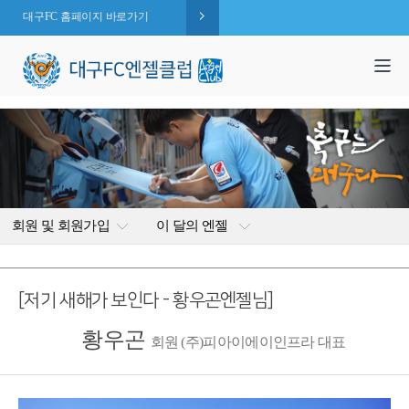
대구FC 홈페이지 바로가기
1,995
엔젤 회원수 :
명
( 2026.08.09 현재 )
회원 및 회원가입
이 달의 엔젤
[저기 새해가 보인다 - 황우곤엔젤님]
황우곤
회원 (주)피아이에이인프라 대표