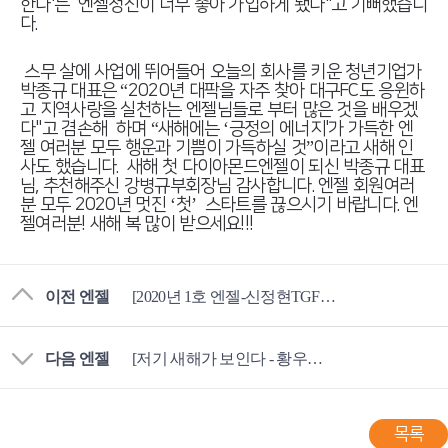
한다'는 엔젤정신이 너무 좋아 가입하게 됐다"고 기뻐했습니
다.
스무 살에 사업에 뛰어들어 오늘의 회사를 키운 청년기업가
박종규 대표은 “2020년 대팍을 자주 찾아 대구FC도 응윈하
고 지역사랑을 실천하는 엔젤님들로 부터 많은 것을 배우겠
다"고 겸손해 하며 “새해에는 ‘긍정의 에너지'가 가득한 엔
젤 여러분 모두 행운과 기쁨이 가득하실 것”이라고 새해 인
사도 했습니다. 새해 첫 다이아몬드엔젤이 되신 박종규 대표
님, 추천해주신 강병규부회장님 감사합니다. 엔젤 회원여러
분 모두 2020년 멋진 ‘첫’ 스타트를 끊으시기 바랍니다. 엔
젤여러분! 새해 복 많이 받으세요!!!
이전 엔젤
[2020년 1호 엔젤-신정현TGF GOLF 대표]
다음 엔젤
[저기 새해가 보인다 - 황우곤엔젤님]
목록