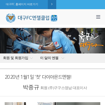
대구FC 홈페이지 바로가기
1,995
엔젤 회원수 :
명
( 2026.08.08 현재 )
회원 및 회원가입
이 달의 엔젤
2020년 1월1일 '첫' 다이아몬드엔젤!
박종규
회원 (주)구구스영남 대표이사