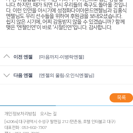
니다. 하지만, 때가 되면 다시 우리들의 축구도 돌아올 것입니
다. 이런 인연을 아시기에 성점화다이아몬드엔젤님과 김홍식
엔젤님도 우리 선수들을 위하여 후원금을 보내오셨습니다.
쉽지 않은 시기에, 어찌 감동받지 않을 수 있겠습니까? 함께
맺은 '엔젤인연'이 바로 '시절인연'입니다. 감사합니다.
이전 엔젤
[마음까지-이병락엔젤]
다음 엔젤
[엔젤의 울림-오인식엔젤님]
목록
개인정보처리방침
오시는 길
[42064] 대구광역시 수성구 팔현길 212 (만촌동, 호텔 인터불고 대구)
대표전화 : 053-602-7307