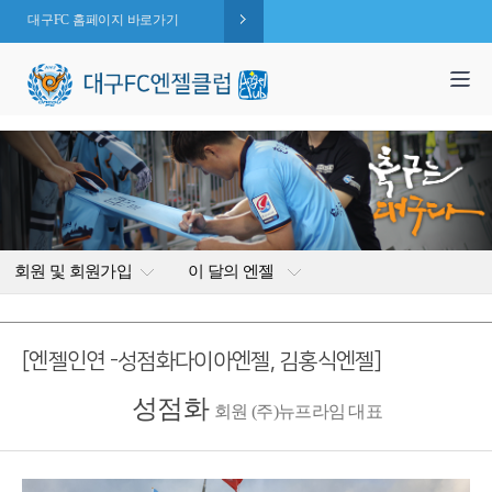
대구FC 홈페이지 바로가기
1,995
엔젤 회원수 :
명
( 2026.08.08 현재 )
회원 및 회원가입
이 달의 엔젤
[엔젤인연 -성점화다이아엔젤, 김홍식엔젤]
성점화
회원 (주)뉴프라임 대표