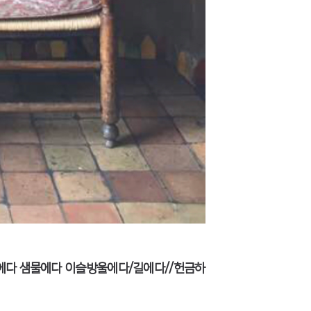
새에다 샘물에다 이슬방울에다/길에다//헌금하