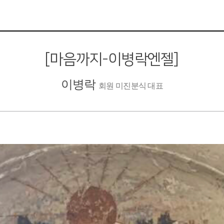
[마음까지-이병락엔젤]
이병락
회원 미진분식 대표