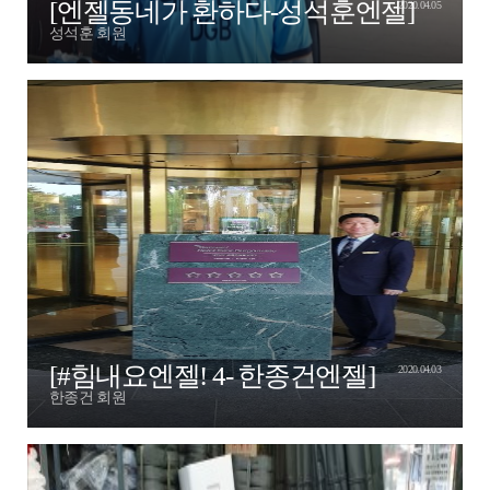
[엔젤동네가 환하다-성석훈엔젤]
2020.04.05
성석훈 회원
[#힘내요엔젤! 4- 한종건엔젤]
2020.04.03
한종건 회원