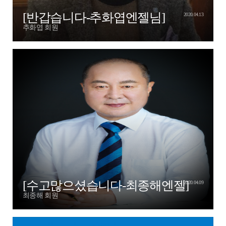
[반갑습니다-추화엽엔젤님]
2020.04.13
추화엽 회원
[수고많으셨습니다-최종해엔젤]
2020.04.09
최종해 회원