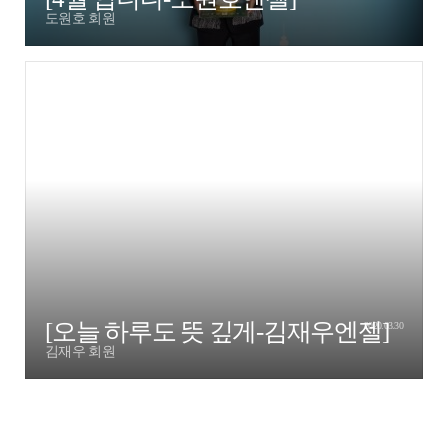
도원호 회원
[오늘 하루도 뜻 깊게-김재우엔젤]
2020.03.30
김재우 회원