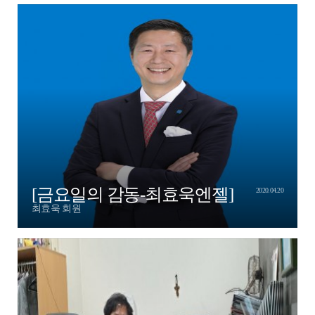
[금요일의 감동-최효욱엔젤]
2020.04.20
최효욱 회원