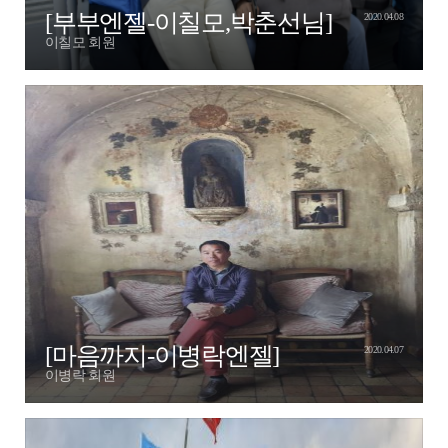
[부부엔젤-이칠모,박춘선님]
2020.04.08
이칠모 회원
[마음까지-이병락엔젤]
2020.04.07
이병락 회원