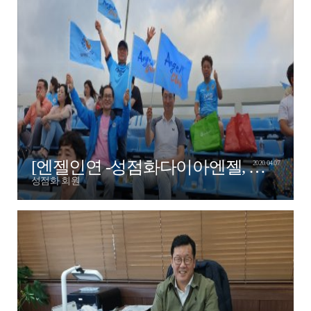
[엔젤인연 -성점화다이아엔젤, 김홍식엔젤]
2020.04.07
성점화 회원