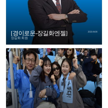
[경이로운-장길화엔젤]
2020.04.08
장길화 회원