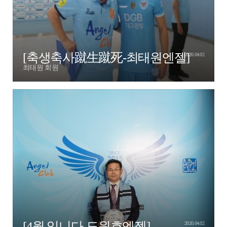
[축생축사蹴生蹴死-최태원엔젤]
2020.04.02
최태원 회원
[4월 입니다-도원호엔젤]
2020.04.02