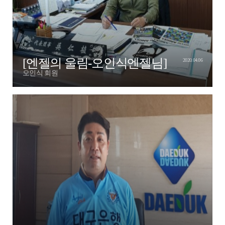
[엔젤의 울림-오인식엔젤님]
2020.04.06
오인식 회원