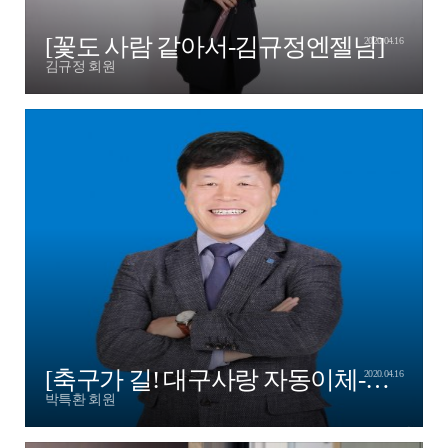
[꽃도 사람 같아서-김규정엔젤님]
2020.04.16
김규정 회원
[축구가 길! 대구사랑 자동이체-박특환엔젤]
2020.04.16
박특환 회원