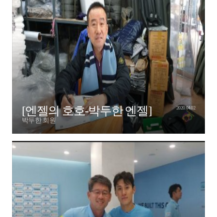
[엔젤의 호호-박두한 엔젤]
2020.04.02
박두한 회원