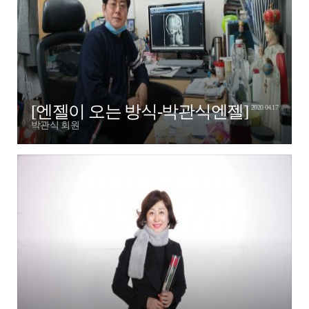
[엔젤이 오는 방식-박관식엔젤]
2020.04.17
박관식 회원