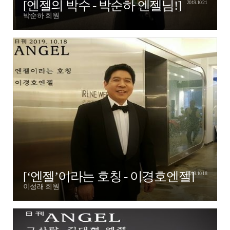
[엔젤의 박수 - 박순하 엔젤님!]
2019.10.21
박순하 회원
[‘엔젤’이라는 호칭 - 이경호엔젤]
2019.10.18
이성래 회원