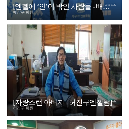
[엔젤에 ‘인’이 박인 사람들 - 배장수 1호 엔젤]
2019.10.22
배장수 회원
[자랑스런 아버지 - 허진구엔젤님]
2019.10.22
허진구 회원