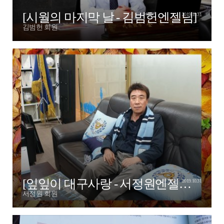
[시월의 마지막 날 - 김범헌엔젤님]
2019.10.31
김범헌 회원
[잎잎이 대구사랑 - 서정원엔젤부회장]
2019.10.31
서정원 회원