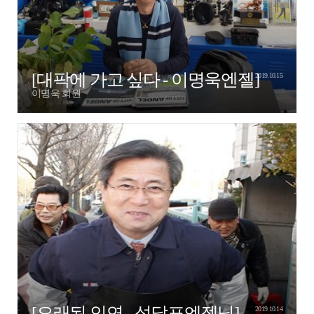
[대팍에 가고 싶다 - 이명욱엔젤]
2019.10.15
이명욱 회원
[오래된 인연 - 성달표엔젤님]
2019.10.14