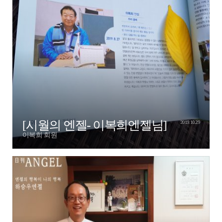
[시월의 엔젤- 이복희엔젤님]
2019.10.29
이복희 회원