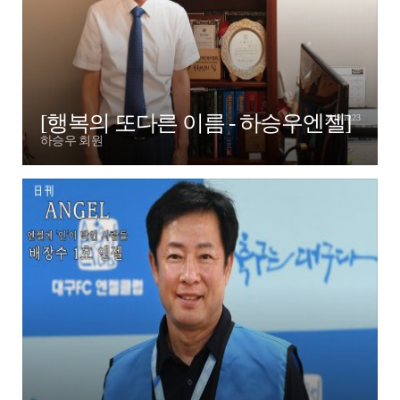
[행복의 또다른 이름 - 하승우엔젤]
2019.10.23
하승우 회원