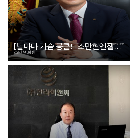
[날마다 가슴 뭉클! - 조만현엔젤부회장님]
2019.10.31
조만현 회원