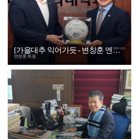
[가을대추 익어가듯 - 변창훈 엔젤님]
2019.11.11
변창훈 회원