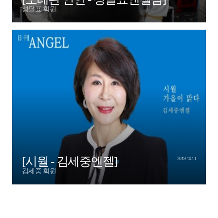
성달표 회원
[시월 - 김세중엔젤]
2019.10.11
김세중 회원