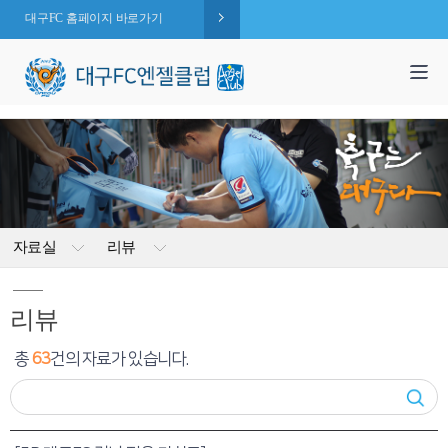
대구FC 홈페이지 바로가기
1,995
엔젤 회원수 :
명
( 2026.08.07 현재 )
자료실
리뷰
리뷰
총
63
건의 자료가 있습니다.